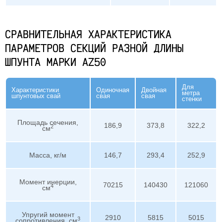
СРАВНИТЕЛЬНАЯ ХАРАКТЕРИСТИКА
ПАРАМЕТРОВ СЕКЦИЙ РАЗНОЙ ДЛИНЫ
ШПУНТА МАРКИ AZ50
Для
Характеристики
Одиночная
Двойная
метра
шпунтовых свай
свая
свая
стенки
Площадь сечения,
186,9
373,8
322,2
2
см
Масса, кг/м
146,7
293,4
252,9
Момент инерции,
70215
140430
121060
4
см
Упругий момент
2910
5815
5015
3
сопротивления, см