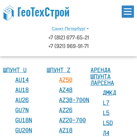
Санкт-Петербург
+7
(812)
677-65-21
+7 (921) 969-91-71
ШПУНТ U
ШПУНТ Z
АРЕНДА
ШПУНТА
AU14
AZ50
ЛАРСЕНА
AU18
AZ48
ДМКД
AU26
AZ38-700N
L7
GU7N
AZ26
L5
GU18N
AZ20-700
L5D
GU20N
AZ18
Л4