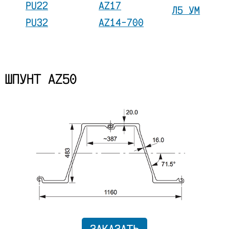
PU22
AZ17
Л5 УМ
PU32
AZ14-700
ШПУНТ AZ50
ЗАКАЗАТЬ