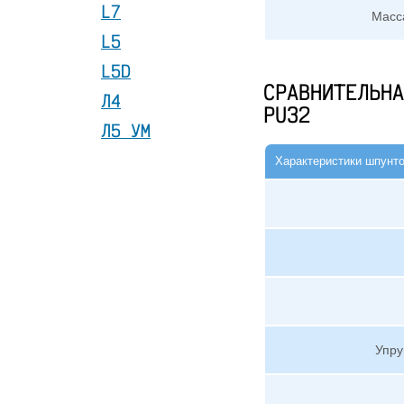
L7
Масса
L5
L5D
СРАВНИТЕЛЬНА
Л4
PU32
Л5 УМ
Характеристики шпунт
Упру