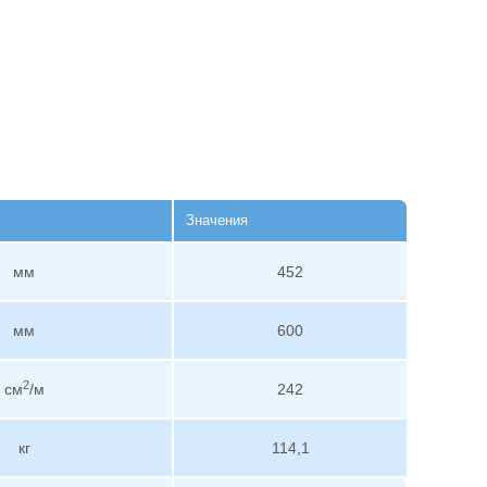
Значения
мм
452
мм
600
2
см
/м
242
кг
114,1