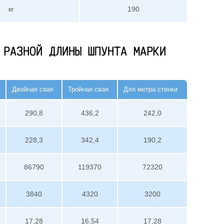
кг
190
 РАЗНОЙ ДЛИНЫ ШПУНТА МАРКИ
Двойная свая
Тройная свая
Для метра стенки
290,8
436,2
242,0
228,3
342,4
190,2
86790
119370
72320
3840
4320
3200
17,28
16,54
17,28