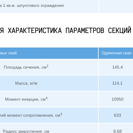
 1 кв.м. шпунтового ограждения
Я ХАРАКТЕРИСТИКА ПАРАМЕТРОВ СЕКЦИЙ
овых свай
Одиночная свая
2
Площадь сечения, см
145,4
Масса, кг/м
114,1
4
Момент инерции, см
10950
3
гий момент сопротивления, см
633
Радиус закругления, см
8,68