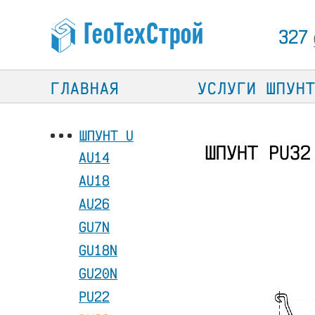
327
ГЛАВНАЯ
УСЛУГИ ШПУН
ШПУНТ U
ШПУНТ PU32
AU14
AU18
AU26
GU7N
GU18N
GU20N
PU22