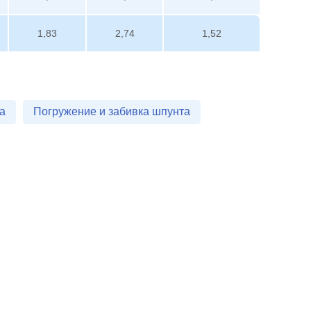
1,83
2,74
1,52
а
Погружение и забивка шпунта