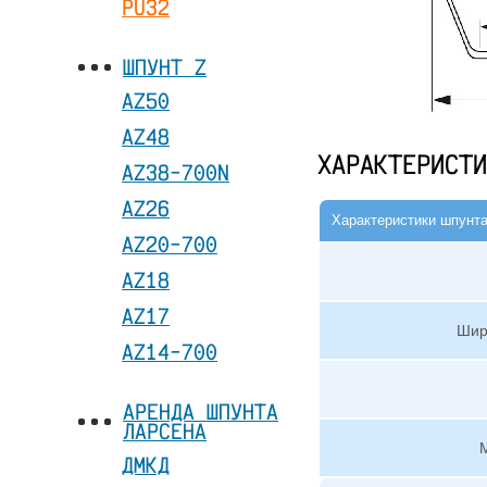
PU32
ШПУНТ Z
AZ50
AZ48
ХАРАКТЕРИСТИ
AZ38-700N
AZ26
Характеристики шпунт
AZ20-700
AZ18
AZ17
Шир
AZ14-700
АРЕНДА ШПУНТА
ЛАРСЕНА
М
ДМКД