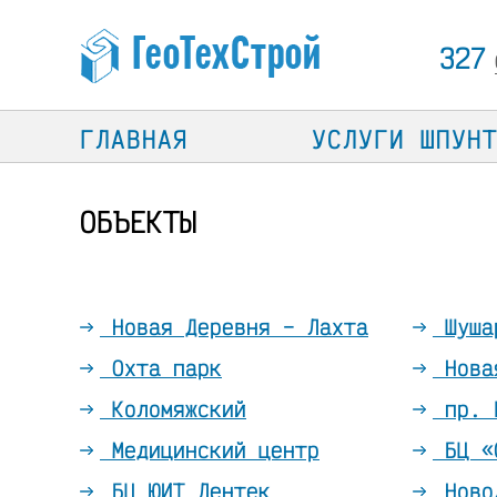
327
ГЛАВНАЯ
УСЛУГИ ШПУН
ОБЪЕКТЫ
Новая Деревня – Лахта
Шуша
Охта парк
Нова
Коломяжский
пр. 
Медицинский центр
БЦ «
БЦ ЮИТ Лентек
Ново