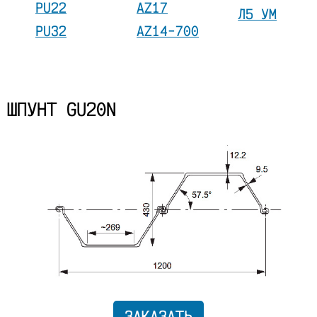
PU22
AZ17
Л5 УМ
PU32
AZ14-700
ШПУНТ GU20N
ЗАКАЗАТЬ