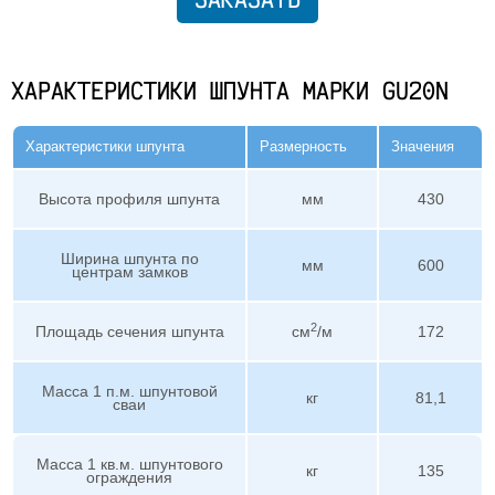
ХАРАКТЕРИСТИКИ ШПУНТА МАРКИ GU20N
Характеристики шпунта
Размерность
Значения
Высота профиля шпунта
мм
430
Ширина шпунта по
мм
600
центрам замков
2
Площадь сечения шпунта
см
/м
172
Масса 1 п.м. шпунтовой
кг
81,1
сваи
Масса 1 кв.м. шпунтового
кг
135
ограждения