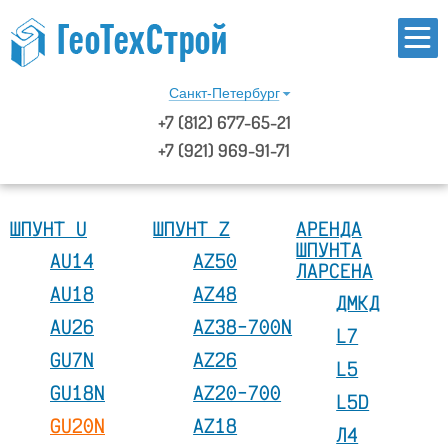
Санкт-Петербург
+7
(812)
677-65-21
+7 (921) 969-91-71
ШПУНТ U
ШПУНТ Z
АРЕНДА
ШПУНТА
AU14
AZ50
ЛАРСЕНА
AU18
AZ48
ДМКД
AU26
AZ38-700N
L7
GU7N
AZ26
L5
GU18N
AZ20-700
L5D
GU20N
AZ18
Л4