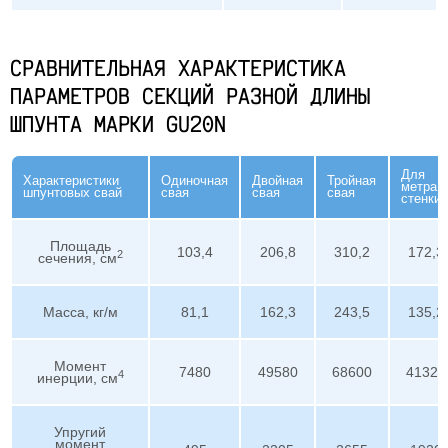
СРАВНИТЕЛЬНАЯ ХАРАКТЕРИСТИКА
ПАРАМЕТРОВ СЕКЦИЙ РАЗНОЙ ДЛИНЫ
ШПУНТА МАРКИ GU20N
Для
Характеристики
Одиночная
Двойная
Тройная
метра
шпунтовых свай
свая
свая
свая
стенки
Площадь
103,4
206,8
310,2
172,3
2
сечения, см
Масса, кг/м
81,1
162,3
243,5
135,2
Момент
7480
49580
68600
41320
4
инерции, см
Упругий
момент