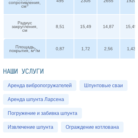
495
2305
2655
1920
сопротивления,
3
см
Радиус
закругления,
8,51
15,49
14,87
15,49
см
Площадь
0,87
1,72
2,56
1,43
2
покрытия, м
/м
НАШИ УСЛУГИ
Аренда вибропогружателей
Шпунтовые сваи
Аренда шпунта Ларсена
Погружение и забивка шпунта
Извлечение шпунта
Ограждение котлована