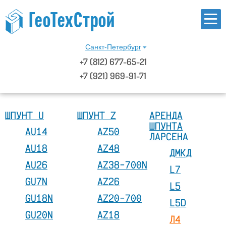
Санкт-Петербург
+7
(812)
677-65-21
+7 (921) 969-91-71
ШПУНТ U
ШПУНТ Z
АРЕНДА
ШПУНТА
AU14
AZ50
ЛАРСЕНА
AU18
AZ48
ДМКД
AU26
AZ38-700N
L7
GU7N
AZ26
L5
GU18N
AZ20-700
L5D
GU20N
AZ18
Л4