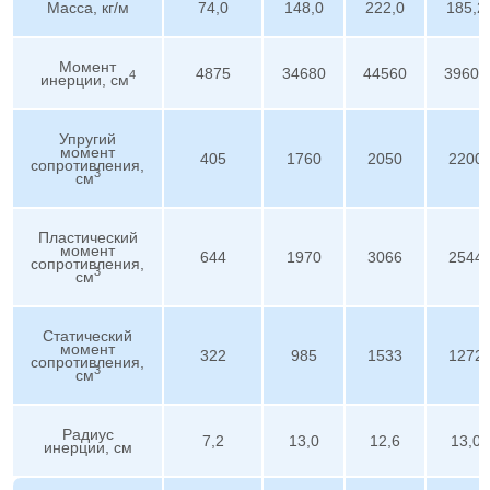
Масса, кг/м
74,0
148,0
222,0
185,2
Момент
4875
34680
44560
39600
4
инерции, см
Упругий
момент
405
1760
2050
2200
сопротивления,
3
см
Пластический
момент
644
1970
3066
2544
сопротивления,
3
см
Статический
момент
322
985
1533
1272
сопротивления,
3
см
Радиус
7,2
13,0
12,6
13,0
инерции, см