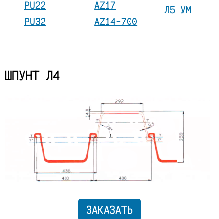
PU22
AZ17
Л5 УМ
PU32
AZ14-700
ШПУНТ Л4
ЗАКАЗАТЬ