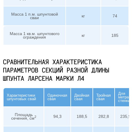
Масса 1 п.м. шпунтовой
кг
74
сваи
Масса 1 кв.м. шпунтового
кг
185
ограждения
СРАВНИТЕЛЬНАЯ ХАРАКТЕРИСТИКА
ПАРАМЕТРОВ СЕКЦИЙ РАЗНОЙ ДЛИНЫ
ШПУНТА ЛАРСЕНА МАРКИ Л4
Для
Характеристики
Одиночная
Двойная
Тройная
метра
шпунтовых свай
свая
свая
свая
стенки
Площадь
94,3
188,5
282,8
235,9
2
сечения, см